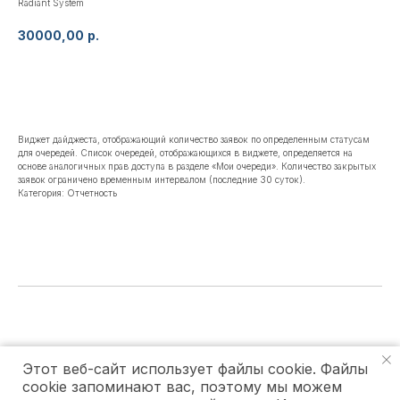
Radiant System
30000,00
р.
Добавить в счет
Виджет дайджеста, отображающий количество заявок по определенным статусам
для очередей. Список очередей, отображающихся в виджете, определяется на
основе аналогичных прав доступа в разделе «Мои очереди». Количество закрытых
заявок ограничено временным интервалом (последние 30 суток).
Категория: Отчетность
Все права защищены © 2026 Radiant System
Этот веб-сайт использует файлы cookie. Файлы
Политика конфиденциальности
|
Правила использования cookie
|
Лицензия GNU
cookie запоминают вас, поэтому мы можем
GPL
|
Оферта