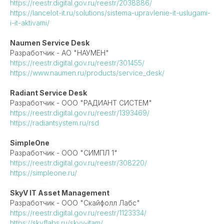
https://reestr.digital.gov.ru/reestr/2038886/
https://lancelot-it.ru/solutions/sistema-upravlenie-it-uslugami-
i-it-aktivami/
Naumen Service Desk
Разработчик - АО "НАУМЕН"
https://reestr.digital.gov.ru/reestr/301455/
https://www.naumen.ru/products/service_desk/
Radiant Service Desk
Разработчик - ООО "РАДИАНТ СИСТЕМ"
https://reestr.digital.gov.ru/reestr/1393469/
https://radiantsystem.ru/rsd
SimpleOne
Разработчик - ООО "СИМПЛ 1"
https://reestr.digital.gov.ru/reestr/308220/
https://simpleone.ru/
SkyV IT Asset Management
Разработчик - ООО "Скайфолл Лабс"
https://reestr.digital.gov.ru/reestr/1123334/
https://skyflabs.ru/skyv-itam/