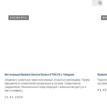
ВЕБИНАРЫ
И
Интеграция Radiant Service Desk и OTRS CE с Telegram
Radiant
Общение с клиентами через популярный, открытый мессенджер. Приём
Подгото
обращений от клиентов без авторизации в системе. Оперативные
настрой
уведомления. Минимальный набор операций с заявками без доступа к
02.02
веб-интерфейсу
12.03.2026