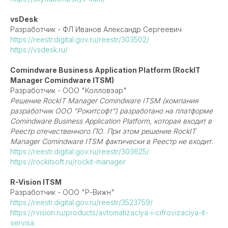
vsDesk
Разработчик - ФЛ Иванов Александр Сергеевич
https://reestr.digital.gov.ru/reestr/303502/
https://vsdesk.ru/
Comindware Business Application Platform (RockIT
Manager Comindware ITSM)
Разработчик - ООО "Колловэар"
Решение RockIT Manager Comindware ITSM (компания
разработчик ООО "Рокитсофт") разработано на платформе
Comindware Business Application Platform, которая входит в
Реестр отечественного ПО. При этом решение RockIT
Manager Comindware ITSM фактически в Реестр не входит.
https://reestr.digital.gov.ru/reestr/303625/
https://rockitsoft.ru/rockit-manager
R-Vision ITSM
Разработчик - OOO "Р-Вижн"
https://reestr.digital.gov.ru/reestr/3523759/
https://rvision.ru/products/avtomatizaciya-i-cifrovizaciya-it-
servisa